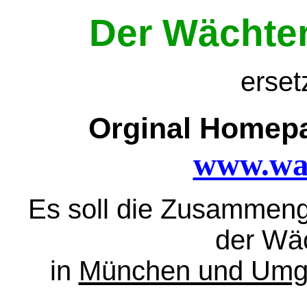
Der Wächter
erset
Orginal Homepa
www.wae
Es soll die Zusammeng
der Wäc
in
München und Um